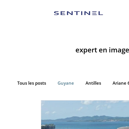
expert en imager
Tous les posts
Guyane
Antilles
Ariane 