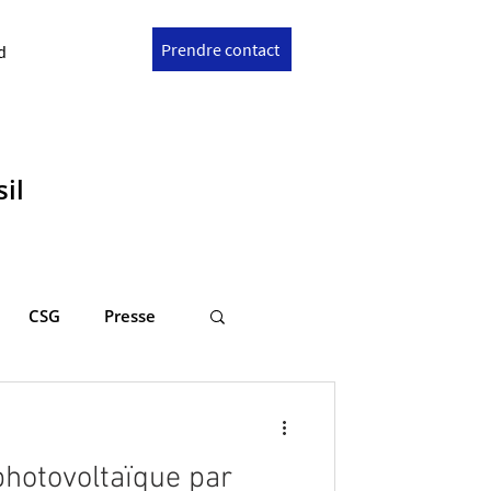
Prendre contact
d
il
CSG
Presse
hotovoltaïque par