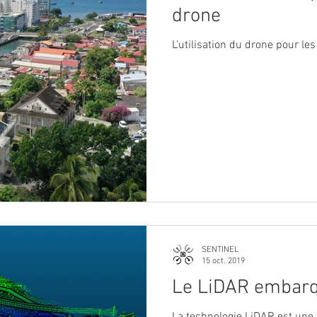
drone
L’utilisatio
SENTINEL
15 oct. 2019
Le LiDAR embarq
La technologie LiDAR est une technique de mesure à distance