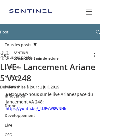
Post
Tous les posts
SENTINEL
Tous les posts
20 juin 2019
1 min de lecture
LIVE - Lancement Ariane
Guyane
5 VA248
Antilles
Ariane 6
Dernière mise à jour :
1 juil. 2019
Retrouvez-nous sur le live Arianespace du 
Innovation
lancement VA 248: 
Drone
https://youtu.be/_UJFvW8WNNk
Développement
Live
CSG