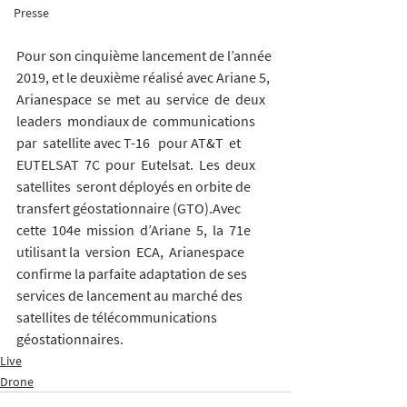
Presse
Pour son cinquième lancement de l’année 
2019, et le deuxième réalisé avec Ariane 5, 
Arianespace  se  met  au  service  de  deux  
leaders  mondiaux de  communications  
par  satellite avec T-16   pour AT&T  et 
EUTELSAT  7C  pour  Eutelsat.  Les  deux  
satellites  seront déployés en orbite de 
transfert géostationnaire (GTO).Avec  
cette  104e  mission  d’Ariane  5,  la  71e 
utilisant la  version  ECA,  Arianespace  
confirme la parfaite adaptation de ses 
services de lancement au marché des 
satellites de télécommunications 
géostationnaires. 
Live
Drone