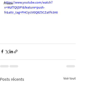
https://www.youtube.com/watch?
Presse
v=iKzf7Qtj5PI&feature=push-
fr&attr_tag=PHCiyUV0Q8Z5CZaX%3A6
Voir tout
Posts récents