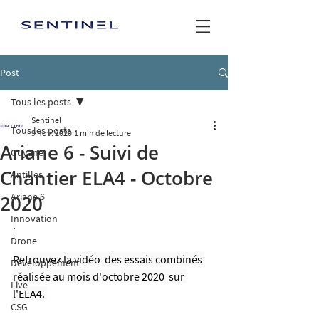
Post
Tous les posts
Sentinel
Tous les posts
9 nov. 2020
1 min de lecture
Ariane 6 - Suivi de
Guyane
Chantier ELA4 - Octobre
Antilles
Ariane 6
2020
Innovation
.
Drone
Retrouvez la vidéo  des essais combinés 
Développement
réalisée au mois d'octobre 2020  sur 
Live
l'ELA4. 
CSG