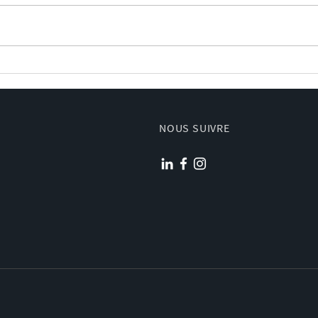
Zoom
Le pas de tir d'Ariane 6 se
dote de sa propre visite
virtuelle !
NOUS SUIVRE