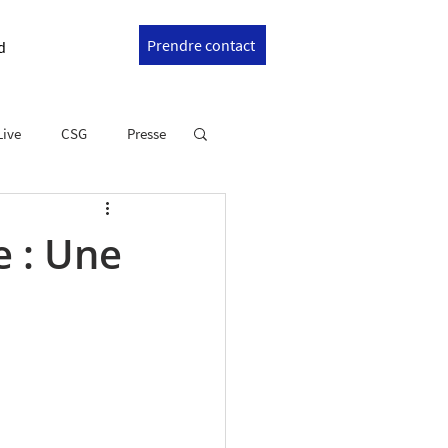
Prendre contact
d
Live
CSG
Presse
e : Une