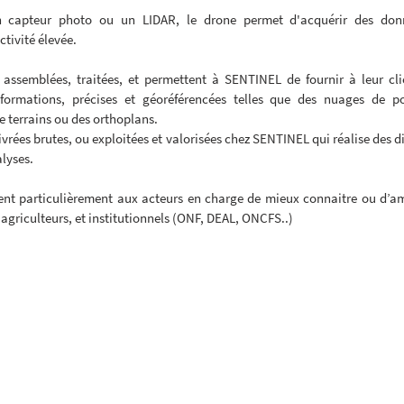
un capteur photo ou un LIDAR, le drone permet d'acquérir des don
tivité élevée. 
assemblées, traitées, et permettent à SENTINEL de fournir à leur cli
nformations, précises et géoréférencées telles que des nuages de po
e terrains ou des orthoplans.
vrées brutes, ou exploitées et valorisées chez SENTINEL qui réalise des di
lyses.
nt particulièrement aux acteurs en charge de mieux connaitre ou d’amén
 agriculteurs, et institutionnels (ONF, DEAL, ONCFS..)