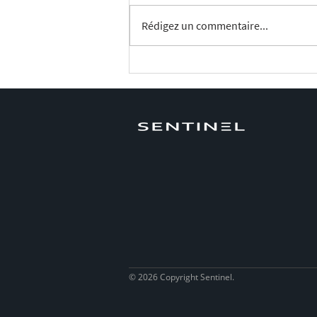
Rédigez un commentaire...
L'imagerie par Drone à
résolution submillimétrique
: Applications et Avancées
Techniques
© 2026 Copyright Sentinel.